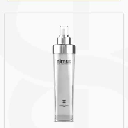
Conditioner, 140 ml – 588 kr (refill 488 kr)