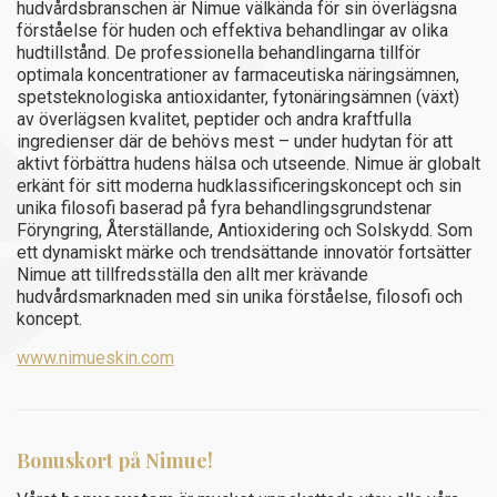
hudtillstånd. De professionella behandlingarna tillför
optimala koncentrationer av farmaceutiska näringsämnen,
spetsteknologiska antioxidanter, fytonäringsämnen (växt)
av överlägsen kvalitet, peptider och andra kraftfulla
ingredienser där de behövs mest – under hudytan för att
aktivt förbättra hudens hälsa och utseende. Nimue är globalt
erkänt för sitt moderna hudklassificeringskoncept och sin
unika filosofi baserad på fyra behandlingsgrundstenar
Föryngring, Återställande, Antioxidering och Solskydd. Som
ett dynamiskt märke och trendsättande innovatör fortsätter
Nimue att tillfredsställa den allt mer krävande
hudvårdsmarknaden med sin unika förståelse, filosofi och
koncept.
www.nimueskin.com
Bonuskort på Nimue!
Vårat
bonussystem
är mycket uppskattade utav alla våra
Nimue-kunder. Du får en stämpel vid varje köp av en produkt
från Nimue och efter 10 stämplar får du en valfri produkt för