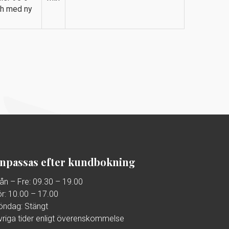
sch med ny
npassas efter kundbokning
ån – Fre: 09.30 – 19.00
ör: 10.00 – 17.00
öndag: Stängt
vriga tider enligt överenskommelse