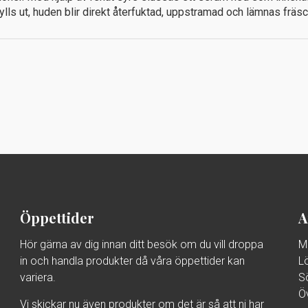
 fylls ut, huden blir direkt återfuktad, uppstramad och lämnas frä
Öppettider
A
Hör gärna av dig innan ditt besök om du vill droppa
M
in och handla produkter då våra öppettider kan
L
variera.
S
Ö
Vi skickar nu även produkter om det är så att ni har