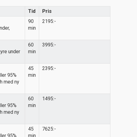
Tid
Pris
90
2195:-
nder,
min
60
3995:-
syre under
min
45
2395:-
ller 95%
min
sch med ny
60
1495:-
ller 95%
min
sch med ny
45
7625:-
ller 95%
min