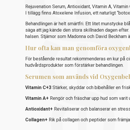
Rejuvenation Serum, Antioxidant, Vitamin A, Vitamin
I tillägg finns Atoxelene Infusion, ett naturligt “b
Behandlingen är helt smärtfri. Ett litet munstycke b
säga att jag kände den stora skillnaden dagen efter. 
halsen. Stjärnor som Madonna och David Beckham är 
Hur ofta kan man genomföra oxyge
För bestående resultat rekommenderas en kur på ci
hudvårdsprodukter som förstärker behandlingen.
Serumen som används vid Oxygenbe
Vitamin C+3
Stärker, skyddar och bibehåller en fris
Vitamin A+
Rengör och fräschar upp hud som varit ut
Antioxidant+
Revitaliserar och balanserar en stres
Collagen+
Rik på collagen och peptider som främjar