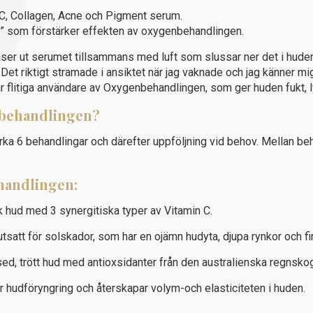
 C, Collagen, Acne och Pigment serum.
otox” som förstärker effekten av oxygenbehandlingen.
låser ut serumet tillsammans med luft som slussar ner det i hude
Det riktigt stramade i ansiktet när jag vaknade och jag känner mig
flitiga användare av Oxygenbehandlingen, som ger huden fukt, l
nbehandlingen?
rka 6 behandlingar och därefter uppföljning vid behov. Mellan 
handlingen:
k hud med 3 synergitiska typer av Vitamin C.
satt för solskador, som har en ojämn hudyta, djupa rynkor och fi
sed, trött hud med antioxsidanter från den australienska regnsko
 hudföryngring och återskapar volym-och elasticiteten i huden.