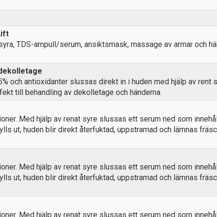
ift
syra, TDS-ampull/serum, ansiktsmask, massage av armar och hä
 dekolletage
% och antioxidanter slussas direkt in i huden med hjälp av rent 
fekt till behandling av dekolletage och händerna.
ioner. Med hjälp av renat syre slussas ett serum ned som innehå
 fylls ut, huden blir direkt återfuktad, uppstramad och lämnas frä
ioner. Med hjälp av renat syre slussas ett serum ned som innehå
 fylls ut, huden blir direkt återfuktad, uppstramad och lämnas frä
ioner. Med hjälp av renat syre slussas ett serum ned som innehå