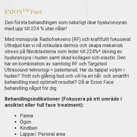
TM
EXION
Face
Den första behandlingen som naturligt ökar hyaluronsyran
med upp till 224 % utan nålar!
Med monopolär Radiofrekvens (RF) och kraftfullt fokuserat
Ultraljud kan vi nå retikulära dermis och skapa mekanisk
stress på fibroblasterna som leder till 224%* ökning av
hyaluransyra i huden samt ökad kollagen och elastin. Den
har en kombination av samtidig RF och Targeted
Ultrasound-teknologi = patenterad. Har du tappat volym i
huden? Trött och glåmig hud och vill ha en nål- och smärtfri
behandling med optimalt resultat? Då är Exion Face
behandling något för dig.
Behandlingsindikationer (Fokusera på ett område i
ansiktet eller full face treatment):
Panna
Ögon
Kindben
Läppar/ Perioral area