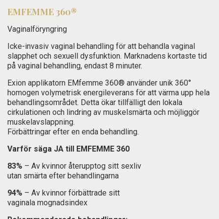
EM
FEMME 360®
Vaginalföryngring
Icke-invasiv vaginal behandling för att behandla vaginal
slapphet och sexuell dysfunktion. Marknadens kortaste tid
på vaginal behandling, endast 8 minuter.
Exion applikatorn EMfemme 360® använder unik 360°
homogen volymetrisk energileverans för att värma upp hela
behandlingsområdet. Detta ökar tillfälligt den lokala
cirkulationen och lindring av muskelsmärta och möjliggör
muskelavslappning.
Förbättringar efter en enda behandling.
Varför säga JA till EMFEMME 360
83%
– Av kvinnor återupptog sitt sexliv
utan smärta efter behandlingarna
94%
– Av kvinnor förbättrade sitt
vaginala mognadsindex