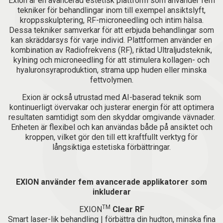
Exion är en avancerad estetisk plattform som använder fem
tekniker för behandlingar inom till exempel ansiktslyft,
kroppsskulptering, RF-microneedling och intim hälsa.
Dessa tekniker samverkar för att erbjuda behandlingar som
kan skräddarsys för varje individ. Plattformen använder en
kombination av Radiofrekvens (RF), riktad Ultraljudsteknik,
kylning och microneedling för att stimulera kollagen- och
hyaluronsyraproduktion, strama upp huden eller minska
fettvolymen.
Exion är också utrustad med AI-baserad teknik som
kontinuerligt övervakar och justerar energin för att optimera
resultaten samtidigt som den skyddar omgivande vävnader.
Enheten är flexibel och kan användas både på ansiktet och
kroppen, vilket gör den till ett kraftfullt verktyg för
långsiktiga estetiska förbättringar.
EXION använder fem avancerade applikatorer som
inkluderar
TM
EXION
Clear RF
Smart laser-lik behandling | förbättra din hudton, minska fina