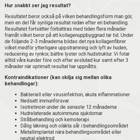
Hur snabbt ser jag resultat?
Resultatet beror också på vilken behandlingsform man gör,
men en del får synliga resultat redan efter en behandling.
Resultatet fortsätter förbättras med tiden flera månader
framåt vilket beror på att kollagenuppbyggnad tar tid. Under
de följande 2-3 månaderna bildas det nya kollagenfibrer
vilket medför ytterligare uppstramning och lyft av huden,
reducering av rynkor, bättre lyster och hudstruktur. Vi fotar
alltid våra kunder före och efter avslutad kur samt efter 3
månader när optimalt resultat har uppnåtts.
Kontraindikationer (kan skilja sig mellan olika
behandlingar):
Bakteriell eller virusinfektion, akuta inflammationer
Nedsatt immunförsvar
Isotretinoin under de senaste 12 månaderna
Hudrelaterade autoimmuna sjukdomar
Strålbehandling och kemoterapi
Dålig läkning och oläkta sår i behandlingsområdet
Metallimplantat nära behandlingsområdet eller
neutral elektrod