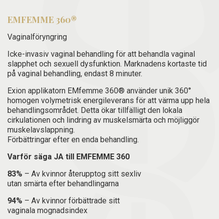
EM
FEMME 360®
Vaginalföryngring
Icke-invasiv vaginal behandling för att behandla vaginal
slapphet och sexuell dysfunktion. Marknadens kortaste tid
på vaginal behandling, endast 8 minuter.
Exion applikatorn EMfemme 360® använder unik 360°
homogen volymetrisk energileverans för att värma upp hela
behandlingsområdet. Detta ökar tillfälligt den lokala
cirkulationen och lindring av muskelsmärta och möjliggör
muskelavslappning.
Förbättringar efter en enda behandling.
Varför säga JA till EMFEMME 360
83%
– Av kvinnor återupptog sitt sexliv
utan smärta efter behandlingarna
94%
– Av kvinnor förbättrade sitt
vaginala mognadsindex