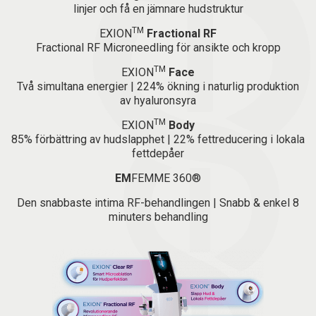
linjer och få en jämnare hudstruktur
TM
EXION
Fractional RF
Fractional RF Microneedling för ansikte och kropp
TM
EXION
Face
Två simultana energier | 224% ökning i naturlig produktion
av hyaluronsyra
TM
EXION
Body
85% förbättring av hudslapphet | 22% fettreducering i lokala
fettdepåer
EM
FEMME 360®
Den snabbaste intima RF-behandlingen | Snabb & enkel 8
minuters behandling