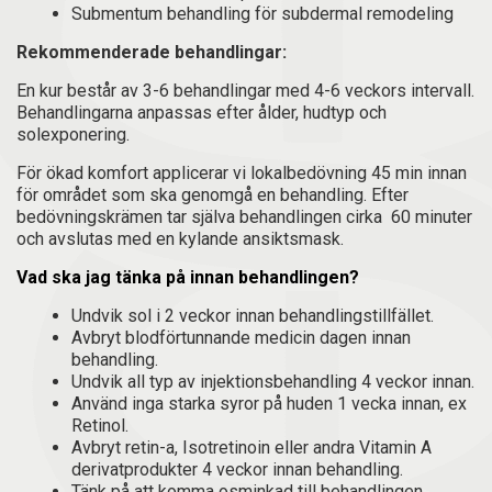
Submentum behandling för subdermal remodeling
Rekommenderade behandlingar:
En kur består av 3-6 behandlingar med 4-6 veckors intervall.
Behandlingarna anpassas efter ålder, hudtyp och
solexponering.
För ökad komfort applicerar vi lokalbedövning 45 min innan
för området som ska genomgå en behandling. Efter
bedövningskrämen tar själva behandlingen cirka 60 minuter
och avslutas med en kylande ansiktsmask.
Vad ska jag tänka på innan behandlingen?
Undvik sol i 2 veckor innan behandlingstillfället.
Avbryt blodförtunnande medicin dagen innan
behandling.
Undvik all typ av injektionsbehandling 4 veckor innan.
Använd inga starka syror på huden 1 vecka innan, ex
Retinol.
Avbryt retin-a, Isotretinoin eller andra Vitamin A
derivatprodukter 4 veckor innan behandling.
Tänk på att komma osminkad till behandlingen