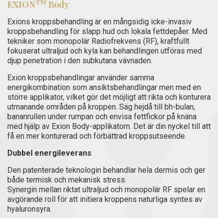
TM
EXION
Body
Exions kroppsbehandling är en mångsidig icke-invasiv
kroppsbehandling för slapp hud och lokala fettdepåer. Med
tekniker som monopolär Radiofrekvens (RF), kraftfullt
fokuserat ultraljud och kyla kan behandlingen utföras med
djup penetration i den subkutana vävnaden.
Exion kroppsbehandlingar använder samma
energikombination som ansiktsbehandlingar men med en
större applikator, vilket gör det möjligt att rikta och konturera
utmanande områden på kroppen. Säg hejdå till bh-bulan,
bananrullen under rumpan och envisa fettfickor på knäna
med hjälp av Exion Body-applikatorn. Det är din nyckel till att
få en mer konturerad och förbättrad kroppsutseende.
Dubbel energileverans
Den patenterade teknologin behandlar hela dermis och ger
både termisk och mekanisk stress.
Synergin mellan riktat ultraljud och monopolär RF spelar en
avgörande roll för att initiera kroppens naturliga syntes av
hyaluronsyra.