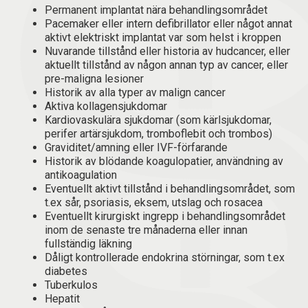
Permanent implantat nära behandlingsområdet
Pacemaker eller intern defibrillator eller något annat
aktivt elektriskt implantat var som helst i kroppen
Nuvarande tillstånd eller historia av hudcancer, eller
aktuellt tillstånd av någon annan typ av cancer, eller
pre-maligna lesioner
Historik av alla typer av malign cancer
Aktiva kollagensjukdomar
Kardiovaskulära sjukdomar (som kärlsjukdomar,
perifer artärsjukdom, tromboflebit och trombos)
Graviditet/amning eller IVF-förfarande
Historik av blödande koagulopatier, användning av
antikoagulation
Eventuellt aktivt tillstånd i behandlingsområdet, som
t.ex sår, psoriasis, eksem, utslag och rosacea
Eventuellt kirurgiskt ingrepp i behandlingsområdet
inom de senaste tre månaderna eller innan
fullständig läkning
Dåligt kontrollerade endokrina störningar, som t.ex
diabetes
Tuberkulos
Hepatit