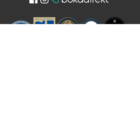
Öppettider
Hör gärna av dig innan ditt besök om du vill droppa in
och handla produkter då våra öppettider kan variera.
Vi skickar nu även produkter om det är så att ni har
svårt att ta er till oss. Skicka ett mail eller använd vårt
beställningsformulär och tala om vad du behöver så
skickar vi snarast efter mottagen swishbetalning.
Anpassas efter kundbokning