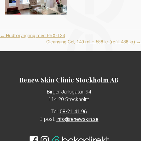
←
Hudföryngring med PRX-T33
Cleansing Gel, 140 ml – 588 kr (refill 488 kr)
→
Renew Skin Clinic Stockholm AB
Birger Jarlsgatan 94
114 20 Stockholm
Tel:
08-21 41 96
E-post:
info@renewskin.se