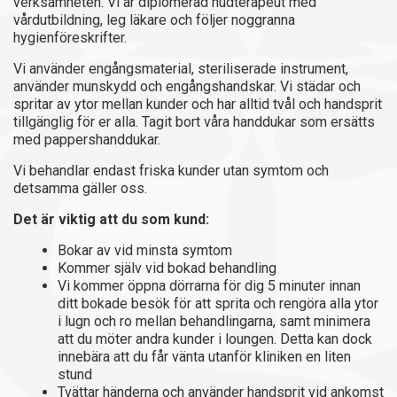
verksamheten. Vi är diplomerad hudterapeut med
vårdutbildning, leg läkare och följer noggranna
hygienföreskrifter.
Vi använder engångsmaterial, steriliserade instrument,
använder munskydd och engångshandskar. Vi städar och
spritar av ytor mellan kunder och har alltid tvål och handsprit
tillgänglig för er alla. Tagit bort våra handdukar som ersätts
med pappershanddukar.
Vi behandlar endast friska kunder utan symtom och
detsamma gäller oss.
Det är viktig att du som kund:
Bokar av vid minsta symtom
Kommer själv vid bokad behandling
Vi kommer öppna dörrarna för dig 5 minuter innan
ditt bokade besök för att sprita och rengöra alla ytor
i lugn och ro mellan behandlingarna, samt minimera
att du möter andra kunder i loungen. Detta kan dock
innebära att du får vänta utanför kliniken en liten
stund
Tvättar händerna och använder handsprit vid ankomst