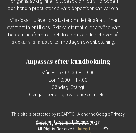
och handla produkter då våra öppettider kan variera.
Vi skickar nu även produkter om det är så att ni har
svårt att ta er till oss. Skicka ett mail eller använd vårt
beställningsformulär och tala om vad du behöver så
skickar vi snarast efter mottagen swishbetalning.
Anpassas efter kundbokning
Mån – Fre: 09.30 – 19.00
Lör: 10.00 – 17.00
Söndag: Stängt
Övriga tider enligt överenskommelse
This site is protected by reCAPTCHA and the Google
Privacy
Policy
and
Terms of Service
apply.
© Copyright Renew Skin Clinic AB |
All Rights Reserved |
Integritets-
och Cookie Policy (GDPR)