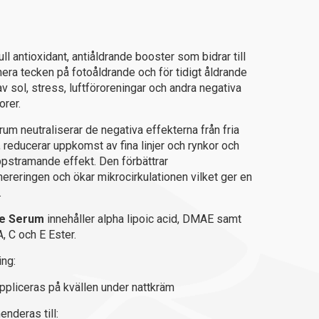
ull antioxidant, antiåldrande booster som bidrar till
inera tecken på fotoåldrande och för tidigt åldrande
av sol, stress, luftföroreningar och andra negativa
orer.
rum neutraliserar de negativa effekterna från fria
, reducerar uppkomst av fina linjer och rynkor och
ppstramande effekt. Den förbättrar
nereringen och ökar mikrocirkulationen vilket ger en
.
ce Serum
innehåller alpha lipoic acid, DMAE samt
, C och E Ester.
ng:
ppliceras på kvällen under nattkräm
deras till: