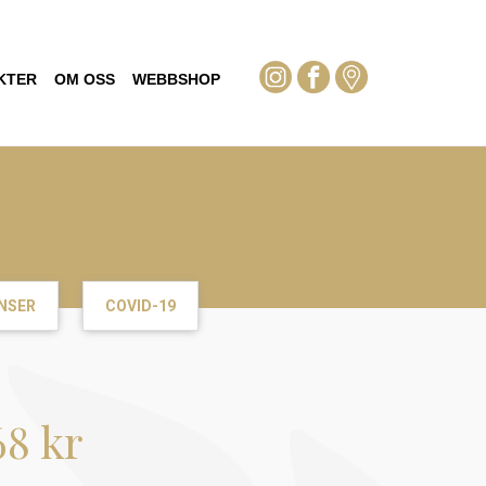
KTER
OM OSS
WEBBSHOP
NSER
COVID-19
68 kr