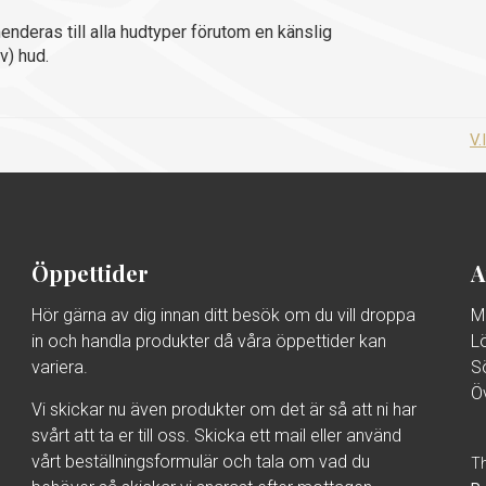
deras till alla hudtyper förutom en känslig
iv) hud.
V.
Öppettider
A
Hör gärna av dig innan ditt besök om du vill droppa
M
in och handla produkter då våra öppettider kan
L
variera.
S
Ö
Vi skickar nu även produkter om det är så att ni har
svårt att ta er till oss. Skicka ett mail eller använd
vårt beställningsformulär och tala om vad du
Th
behöver så skickar vi snarast efter mottagen
Pr