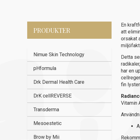
En kraftf
PRODUKTER
att elim
orsakat 
miljöfakt
Nimue Skin Technology
Detta se
radikaler
pHformula
har en u
cellrege
Drk Dermal Health Care
fin lyster
DrK cellREVERSE
Radian
Vitamin A
Transderma
Användni
Mesoestetic
A
Brow by Mii
Rekommen