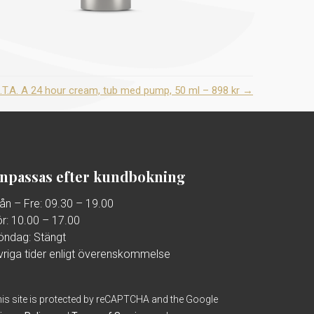
I.T.A. A 24 hour cream, tub med pump, 50 ml – 898 kr
→
npassas efter kundbokning
ån – Fre: 09.30 – 19.00
ör: 10.00 – 17.00
öndag: Stängt
vriga tider enligt överenskommelse
is site is protected by reCAPTCHA and the Google
ivacy Policy
and
Terms of Service
apply.