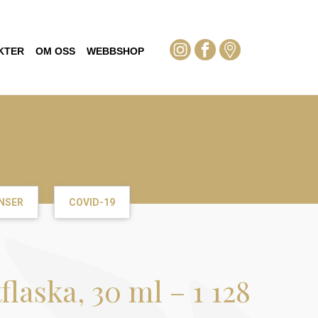
KTER
OM OSS
WEBBSHOP
NSER
COVID-19
laska, 30 ml – 1 128