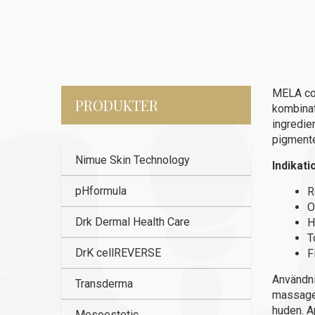
MELA con
PRODUKTER
kombinat
ingredien
pigmente
Nimue Skin Technology
Indikati
pHformula
R
O
Drk Dermal Health Care
H
T
DrK cellREVERSE
F
Användni
Transderma
massage 
huden. A
Mesoestetic