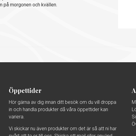
 på morgonen och kvällen.
Öppettider
A
Hör gärna av dig innan ditt besök om du vill droppa
M
in och handla produkter då våra öppettider kan
L
variera.
S
Ö
Vi skickar nu även produkter om det är så att ni har
svårt att ta er till oss. Skicka ett mail eller använd