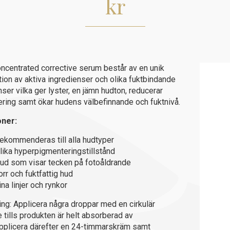
kr
centrated corrective serum består av en unik
ion av aktiva ingredienser och olika fuktbindande
ser vilka ger lyster, en jämn hudton, reducerar
ring samt ökar hudens välbefinnande och fuktnivå.
oner:
ekommenderas till alla hudtyper
lika hyperpigmenteringstillstånd
ud som visar tecken på fotoåldrande
orr och fuktfattig hud
ina linjer och rynkor
ng: Applicera några droppar med en cirkulär
tills produkten är helt absorberad av
pplicera därefter en 24-timmarskräm samt